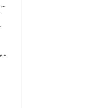
 Uno
,
o
jero.